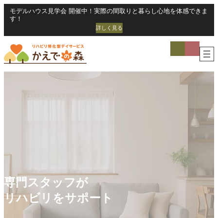
内
モデルハウス見学会 開催中！実際の間取りと暮らし心地を体感できま
容
す！
を
詳しく見る
ス
ア
キ
イ
ッ
コ
プ
ン
リ
ン
ク
専門スタッフが
各種最新トレーニング
リハビリをサポート
機器をご用意しています