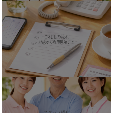
カ
バ
ー
リ
ン
ク
ご利用の流れ
相談から利用開始まで
カ
バ
ー
リ
ン
ク
スタッフ紹介