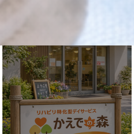
カ
バ
ー
リ
ン
ク
会社案内
代表挨拶・概要・アクセス